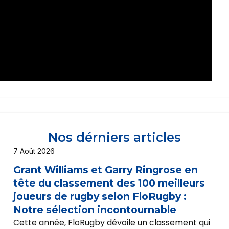
Nos dérniers articles
7 Août 2026
Grant Williams et Garry Ringrose en
tête du classement des 100 meilleurs
joueurs de rugby selon FloRugby :
Notre sélection incontournable
Cette année, FloRugby dévoile un classement qui