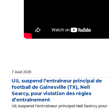
7 Août 2026
UIL suspend l’entraîneur principal de
football de Gainesville (TX), Neil
Searcy, pour violation des règles
d’entraînement
UIL suspend l’entraîneur principal Neil Searcy pour