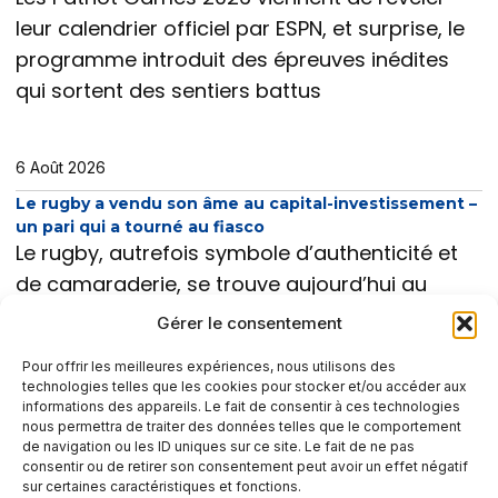
leur calendrier officiel par ESPN, et surprise, le
programme introduit des épreuves inédites
qui sortent des sentiers battus
6 Août 2026
Le rugby a vendu son âme au capital-investissement –
un pari qui a tourné au fiasco
Le rugby, autrefois symbole d’authenticité et
de camaraderie, se trouve aujourd’hui au
cœur d’une crise où l’économie du capital-
Gérer le consentement
investissement a malmené son âme.
Ce
Pour offrir les meilleures expériences, nous utilisons des
technologies telles que les cookies pour stocker et/ou accéder aux
informations des appareils. Le fait de consentir à ces technologies
nous permettra de traiter des données telles que le comportement
de navigation ou les ID uniques sur ce site. Le fait de ne pas
consentir ou de retirer son consentement peut avoir un effet négatif
sur certaines caractéristiques et fonctions.