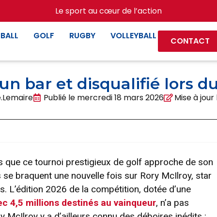
Le sport au cœur de l’action
BALL
GOLF
RUGBY
VOLLEYBALL
CONTACT
un bar et disqualifié lors
.Lemaire
Publié le
mercredi 18 mars 2026
Mise à jour
rs que ce tournoi prestigieux de golf approche de son
e braquent une nouvelle fois sur Rory McIlroy, star
. L’édition 2026 de la compétition, dotée d’une
vec 4,5 millions destinés au vainqueur
, n’a pas
 McIlroy y a d’ailleurs connu des déboires inédits :