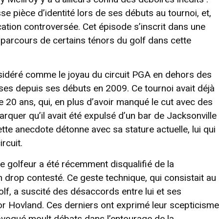
se pièce d’identité lors de ses débuts au tournoi, et,
ation controversée. Cet épisode s’inscrit dans une
 parcours de certains ténors du golf dans cette
sidéré comme le joyau du circuit PGA en dehors des
rses depuis ses débuts en 2009. Ce tournoi avait déjà
e 20 ans, qui, en plus d’avoir manqué le cut avec des
marquer qu’il avait été expulsé d’un bar de Jacksonville
tte anecdote détonne avec sa stature actuelle, lui qui
rcuit.
 golfeur a été récemment disqualifié de la
n drop contesté. Ce geste technique, qui consistait au
lf, a suscité des désaccords entre lui et ses
r Hovland. Ces derniers ont exprimé leur scepticisme
rovoqué moult débats dans l’entourage de la