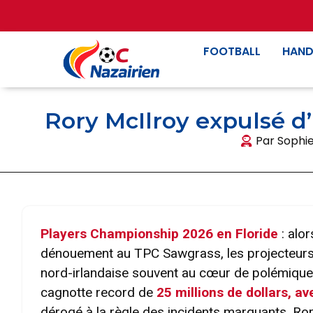
FOOTBALL
HAND
Rory McIlroy expulsé d’
Par
Sophie
Players Championship 2026 en Floride
: alo
dénouement au TPC Sawgrass, les projecteurs s
nord-irlandaise souvent au cœur de polémiques
cagnotte record de
25 millions de dollars, a
dérogé à la règle des incidents marquants. Rory