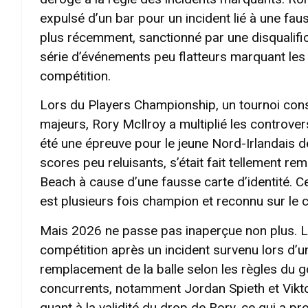
expulsé d’un bar pour un incident lié à une faus
plus récemment, sanctionné par une disqualific
série d’événements peu flatteurs marquant les
compétition.
Lors du Players Championship, un tournoi con
majeurs, Rory McIlroy a multiplié les controve
été une épreuve pour le jeune Nord-Irlandais d
scores peu reluisants, s’était fait tellement re
Beach à cause d’une fausse carte d’identité. Ce
est plusieurs fois champion et reconnu sur le ci
Mais 2026 ne passe pas inaperçue non plus. Le
compétition après un incident survenu lors d’u
remplacement de la balle selon les règles du go
concurrents, notamment Jordan Spieth et Vikto
quant à la validité du drop de Rory, ce qui a p