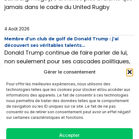
jamais dans le cadre du United Rugby
4 Août 2026
Membre d’un club de golf de Donald Trump : j’ai
découvert ses véritables talents…
Donald Trump continue de faire parler de lui,
non seulement pour ses cascades politiques,
mais surtout pour ses exploits sur le terrain de
Gérer le consentement
golf. Membre
Pour offrir les meilleures expériences, nous utilisons des
technologies telles que les cookies pour stocker et/ou accéder aux
informations des appareils. Le fait de consentir à ces technologies
nous permettra de traiter des données telles que le comportement
de navigation ou les ID uniques sur ce site. Le fait de ne pas
consentir ou de retirer son consentement peut avoir un effet négatif
sur certaines caractéristiques et fonctions.
CONTACT
Accepter
SITEMAP