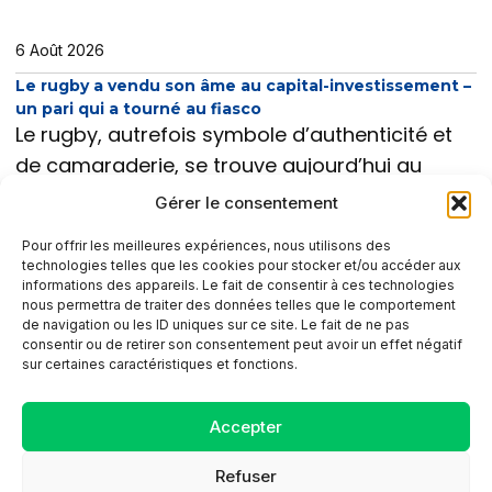
6 Août 2026
Le rugby a vendu son âme au capital-investissement –
un pari qui a tourné au fiasco
Le rugby, autrefois symbole d’authenticité et
de camaraderie, se trouve aujourd’hui au
cœur d’une crise où l’économie du capital-
Gérer le consentement
investissement a malmené son âme.
Ce
Pour offrir les meilleures expériences, nous utilisons des
technologies telles que les cookies pour stocker et/ou accéder aux
informations des appareils. Le fait de consentir à ces technologies
nous permettra de traiter des données telles que le comportement
de navigation ou les ID uniques sur ce site. Le fait de ne pas
consentir ou de retirer son consentement peut avoir un effet négatif
sur certaines caractéristiques et fonctions.
CONTACT
Accepter
SITEMAP
MENTIONS LÉGALES
Refuser