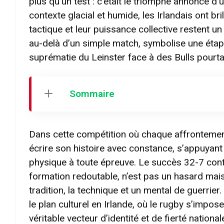
plus qu’un test : c’était le triomphe annoncé d’
contexte glacial et humide, les Irlandais ont br
tactique et leur puissance collective restent un
au-delà d’un simple match, symbolise une étape 
suprématie du Leinster face à des Bulls pourta
Sommaire
Dans cette compétition où chaque affrontement 
écrire son histoire avec constance, s’appuyant
physique à toute épreuve. Le succès 32-7 contr
formation redoutable, n’est pas un hasard mais 
tradition, la technique et un mental de guerri
le plan culturel en Irlande, où le rugby s’i
véritable vecteur d’identité et de fierté national