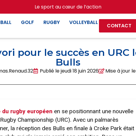
Le sport au cœur de l’action
BALL
GOLF
RUGBY
VOLLEYBALL
CONTACT
vori pour le succès en URC l
Bulls
as.Renaud.32
Publié le
jeudi 18 juin 2026
Mise à jour l
ne du rugby européen
en se positionnant une nouvelle
d Rugby Championship (URC). Avec un palmarès
er, la réception des Bulls en finale à Croke Park était