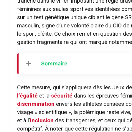
tranché dans le vif en imposant une règle dras
féminines aux seules sportives identifiées co
sur un test génétique unique ciblant le gène 
masculin, signe d’une volonté claire du CIO de 
le sport d’élite. Ce choix remet en question de
gestion fragmentaire qui ont marqué notammen
Sommaire
Cette mesure, qui s’appliquera dès les Jeux de
l’égalité
et la
sécurité
dans les épreuves fémin
discrimination
envers les athlètes censées co
visage « scientifique », la polémique reste viv
et à l’
inclusion
des transgenres, et ceux qui déf
compétitif. À noter que cette régulation ne s’